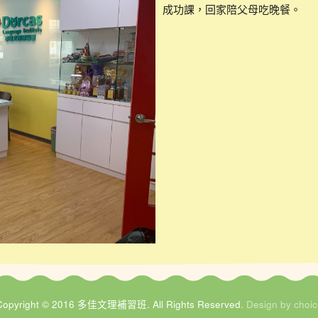
成功課，回家陪父母吃晚餐。
Copyright © 2016 多佳文理補習班. All Rights Reserved.
Design by
choic