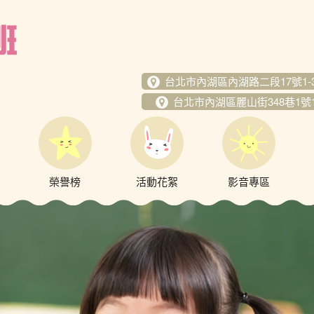
台北市內湖區內湖路二段17號1-
台北市內湖區麗山街348巷1號
榮譽榜
活動花絮
影音專區