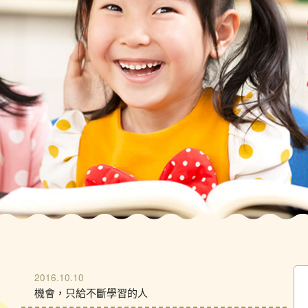
2016.10.10
機會，只給不斷學習的人