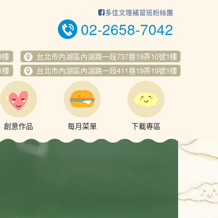
多佳文理補習班粉絲團
02-2658-7042
3樓
台北市內湖區內湖路一段737巷19弄10號1樓
1樓
台北市內湖區內湖路一段411巷19弄19號1樓
創意作品
每月菜單
下載專區