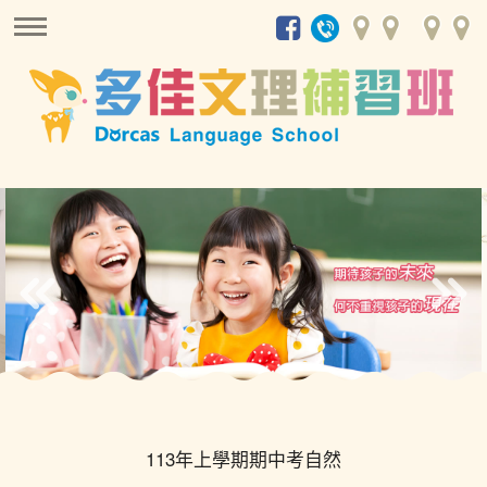
113年上學期期中考自然