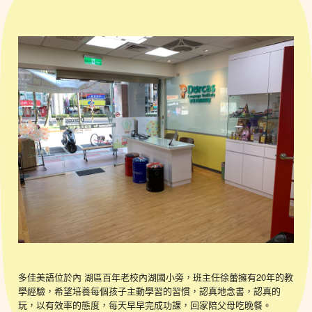
廖信誠 五年級 90
許昭燕 六年級 90
多佳美語位於內 湖區百年老校內湖國小旁，班主任徐蕾擁有20年的教
學經驗，希望培養每個孩子主動學習的習慣，認真地念書，認真的
玩，以有效率的態度，每天早早完成功課，回家陪父母吃晚餐。