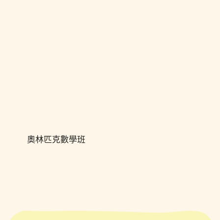
呂耘呈 一年級 93
孫禾穎 一年級 93
林修謙 二年級 93
李韋德 四年級 93
楊竣博 四年級 93
郭定堯 四年級 93
李芸禔 五年級 93
徐偉倫 五年級 93
郭語璇 一年級 92
陳品妤 二年級 92
曾彩詞 二年級 92
陳煜翔 三年級 92
許庭菲 三年級 92
劉桐宇 三年級 92
奧林匹克數學班
朱黃朵朵 五年級 92
劉宸希 一年級 91
簡悅程 二年級 91
吳建樺 六年級 91
陳畇縈 一年級 90
王宥甯 二年級 90
沈芯瑜 二年級 90
鄭帆軒 三年級 90