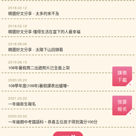
陳宣羽 二年級 94.5
劉一鴻 六年級 98
李睿恩 二年級 98
張歆彤 三年級 96
陳威仁 三年級 95
潘紀璇 三年級 93
李芸禔 三年級 94
張品霓 三年級 93
林恩磊 一年級 91
蘇彥瑋 五年級 88
李美靚 三年級 96
邱于真 五年級 81
于淳全 五年級 93
李潔 三年級 85
2018.02.12
李韋成 二年級 94.5
劉宸希 二年級 97
黃楷傑 二年級 98
彭子紜 三年級 96
簡妙歷 二年級 95
劉彥亨 三年級 93
陳芯語 二年級 94
林威立 五年級 92
王劭允 三年級 90
林宥曦 六年級 88
李宣樂 一年級 96
陳珮彤 二年級 84
張展碩 二年級 80
林欣惠 六年級 93
精選好文分享 - 太多的來不及
林妘晞 三年級 97
王子誠 三年級 98
陳煜翔 三年級 96
廖珮薰 三年級 94
陳芯語 二年級 95
劉恩碩 四年級 92
吳若瑜 二年級 94
黃芸蓁 五年級 92
王品中 一年級 90
廖凡瑩 四年級 88
林威立 五年級 95
李至馗 五年級 84
李至馗 五年級 80
陳珮彤 二年級 90
曾彩詞 三年級 97
李依軒 三年級 98
張博森 三年級 96
劉恩豪 五年級 94
陳宣羽 一年級 94
謝昆霖 四年級 92
趙婕茹 三年級 93
劉安娣 一年級 90
馬樂瑄 五年級 87
林羿嘉 四年級 95
林妤潔 三年級 83
李至馗 五年級 88
李潔 四年級 92
2018.03.16
陳姵羽 三年級 82.5
鄭帆軒 四年級 97
蔡紜歆 三年級 98
郭定堯 四年級 96
吳蕎妤 三年級 93
張品霓 五年級 93
王品中 三年級 92
楊喆宇 三年級 93
劉安娣 一年級 92
林恩霆 一年級 89
姚敦理 六年級 86
易匡昊 二年級 95
黃思宇 五年級 87
精選好文分享-懂得生活在當下的人最幸福
黃芸蓁 五年級 88.5
李韋成 四年級 97
賴皇諺 三年級 98
李韋宏 四年級 96
許妍安 二年級 92
楊晴涵 三年級 93
黃奕杰 五年級 91
陳以庭 四年級 93
伍立歆 四年級 91
吳建樺 二年級 95
張展碩 二年級 81
王尹辰 五年級 87
陳姵羽 四年級 88.5
王韻澄 四年級 97
陳姵妍 三年級 98
楊翌辰 四年級 96
鄭力昂 五年級 92
張宥亘 三年級 93
吳建樺 四年級 91
李品叡 三年級 93
吳建樺 二年級 91
葉貞妤 二年級 95
許茗綺 五年級 81
簡承佑 四年佑 86
2018.08.06
林可薰 三年級 92.5
劉唯娣 三年級 92.5
羅子淇 二年級 96
馮東皓 三年級 98
廖珮薰 四年級 96
賴皇澐 五年級 92
高思甯 三年級 91
黃柔欣 三年級 90
廖凡瑩 四年級 88
林恩霆 一年級 95
邱于真 五年級 81
精選好文分享 - 太陽下山回頭看
呂耘齊 二年級 96
謝沛瑩 五年級 98
周紹軒 四年級 96
黃奕杰 六年級 92
林羿嘉 六年級 92
李品叡 三年級 91
蔡沛妍 四年級 92
黃奕杰 三年級 90
許晴瑀 二年級 88
廖信誠 一年級 95
姚敦理 五年級 80
端木怡鈞 四年級 92
林昕祐 二年級 91.5
劉養生 六年級 87.5
劉妍均 二年級 96
鄭力昂 五年級 98
劉秉宸 四年級 96
周妍頤 三年級 92
陳威仁 三年級 90
陳俐庭 四年級 90
黃瑀晨 六年級 94
2019.08.15
謝秉勳 三年級 87.5
許紫婕 二年級 96
陳以庭 六年級 98
車咏寧 五年級 96
吳芯彤 一年級 91
高思甯 三年級 92
吳冠霆 二年級 92
陳曜庭 一年級 90
李至馗 六年級 94
108年暑假周二出遊照片已全面上架
陳又安 三年級 91.5
鄭力誠 三年級 87.5
李睿恩 三年級 96
呂丞皓 一年級 97
鄭力昂 五年級 96
劉哲睿 二年級 91
蘇柏宇 二年級 92
李品叡 一年級 90
黃柔欣 三年級 94
鄭力誠 五年級 91.5
游楷岑 三年級 96
李依軒 三年級 95
蘇于愷 二年級 91
吳若瑜 二年級 92
王尹辰 六年級 89
黃奕杰 三年級 94
李潔 四年級 87.5
王喆 一年級 97
2020.05.20
元揆然 三年級 96
游楷岑 二年級 97
李韋德 三年級 95
陳以庭 六年級 91
李芸禔 三年級 91
呂亦晴 二年級 90
黃瑀晨 六年級 89
李品叡 一年級 85
林恩磊 一年級 94
108學年度(109年)暑假課表出爐囉~
陳又安 四年級 90.5
王子誠 四年級 96
陳宥蓁 二年級 97
劉哲睿 三年級 95
郭定衡 四年級 90
周妍頤 三年級 90
廖凡瑩 四年級 89
林可薰 一年級 94
李韋德 四年級 96
陳品安 二年級 97
許庭菲 三年級 95
金泰潣 二年級 90
陳以庭 四年級 90
林恩霆 一年級 89
李潔 四年級 93
2021.03.22
李依橙 四年級 96
李韋成 三年級 97
陳柔樺 四年級 95
許庭菲 二年級 90
陳又安 三年級 90
李美靚 三年級 88
劉宸銘 二年級 93
一年級新生報名
劉桐宇 四年級 96
楊晴涵 五年級 97
洪可芸 四年級 95
蔡沛邑 二年級 90
鄧永毅 二年級 90
林恩磊 一年級 88
許茗綺 六年級 92
馮東皓 四年級 96
邱昕宸 六年級 97
陳柔妘 三年級 94
謝昆霖 五年級 90
陳姵羽 四年級 87
張品霓 三年級 92
鍾晴 二年級 90
0000.00.00
楊竣博 四年級 96
劉恩豪 六年級 97
王子誠 三年級 94
黃柔欣 六年級 90
楊喆宇 三年級 90
劉宸銘 二年級 87
王劭允 三年級 91
一年級期中考國語科，恭喜五位孩子得到滿分100分
田雨禾 二年級 95
賴翊昕 六年級 97
陳俞潔 三年級 94
許秉菕 六年級 90
廖信誠 三年級 90
張宥亘 一年級 87
童品珩 一年級 90
蘇宸浩 二年級 95
陳首潤 一年級 96
林奕涵 四年級 94
吳冠霆 三年級 90
黃圳廷 六年級 85
黃芸蓁 五年級 89