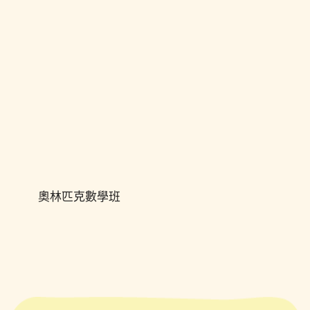
呂耘呈 一年級 93
孫禾穎 一年級 93
林修謙 二年級 93
李韋德 四年級 93
楊竣博 四年級 93
郭定堯 四年級 93
李芸禔 五年級 93
徐偉倫 五年級 93
郭語璇 一年級 92
陳品妤 二年級 92
曾彩詞 二年級 92
陳煜翔 三年級 92
許庭菲 三年級 92
劉桐宇 三年級 92
奧林匹克數學班
朱黃朵朵 五年級 92
劉宸希 一年級 91
簡悅程 二年級 91
吳建樺 六年級 91
陳畇縈 一年級 90
王宥甯 二年級 90
沈芯瑜 二年級 90
鄭帆軒 三年級 90