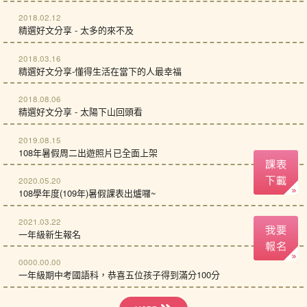
陳宣羽 二年級 94.5
劉一鴻 六年級 98
李睿恩 二年級 98
張歆彤 三年級 96
陳威仁 三年級 95
潘紀璇 三年級 93
李芸禔 三年級 94
張品霓 三年級 93
林恩磊 一年級 91
蘇彥瑋 五年級 88
李美靚 三年級 96
邱于真 五年級 81
于淳全 五年級 93
李潔 三年級 85
2018.02.12
李韋成 二年級 94.5
劉宸希 二年級 97
黃楷傑 二年級 98
彭子紜 三年級 96
簡妙歷 二年級 95
劉彥亨 三年級 93
陳芯語 二年級 94
林威立 五年級 92
王劭允 三年級 90
林宥曦 六年級 88
李宣樂 一年級 96
陳珮彤 二年級 84
張展碩 二年級 80
林欣惠 六年級 93
精選好文分享 - 太多的來不及
林妘晞 三年級 97
王子誠 三年級 98
陳煜翔 三年級 96
廖珮薰 三年級 94
陳芯語 二年級 95
劉恩碩 四年級 92
吳若瑜 二年級 94
黃芸蓁 五年級 92
王品中 一年級 90
廖凡瑩 四年級 88
林威立 五年級 95
李至馗 五年級 84
李至馗 五年級 80
陳珮彤 二年級 90
曾彩詞 三年級 97
李依軒 三年級 98
張博森 三年級 96
劉恩豪 五年級 94
陳宣羽 一年級 94
謝昆霖 四年級 92
趙婕茹 三年級 93
劉安娣 一年級 90
馬樂瑄 五年級 87
林羿嘉 四年級 95
林妤潔 三年級 83
李至馗 五年級 88
李潔 四年級 92
2018.03.16
陳姵羽 三年級 82.5
鄭帆軒 四年級 97
蔡紜歆 三年級 98
郭定堯 四年級 96
吳蕎妤 三年級 93
張品霓 五年級 93
王品中 三年級 92
楊喆宇 三年級 93
劉安娣 一年級 92
林恩霆 一年級 89
姚敦理 六年級 86
易匡昊 二年級 95
黃思宇 五年級 87
精選好文分享-懂得生活在當下的人最幸福
黃芸蓁 五年級 88.5
李韋成 四年級 97
賴皇諺 三年級 98
李韋宏 四年級 96
許妍安 二年級 92
楊晴涵 三年級 93
黃奕杰 五年級 91
陳以庭 四年級 93
伍立歆 四年級 91
吳建樺 二年級 95
張展碩 二年級 81
王尹辰 五年級 87
陳姵羽 四年級 88.5
王韻澄 四年級 97
陳姵妍 三年級 98
楊翌辰 四年級 96
鄭力昂 五年級 92
張宥亘 三年級 93
吳建樺 四年級 91
李品叡 三年級 93
吳建樺 二年級 91
葉貞妤 二年級 95
許茗綺 五年級 81
簡承佑 四年佑 86
2018.08.06
林可薰 三年級 92.5
劉唯娣 三年級 92.5
羅子淇 二年級 96
馮東皓 三年級 98
廖珮薰 四年級 96
賴皇澐 五年級 92
高思甯 三年級 91
黃柔欣 三年級 90
廖凡瑩 四年級 88
林恩霆 一年級 95
邱于真 五年級 81
精選好文分享 - 太陽下山回頭看
呂耘齊 二年級 96
謝沛瑩 五年級 98
周紹軒 四年級 96
黃奕杰 六年級 92
林羿嘉 六年級 92
李品叡 三年級 91
蔡沛妍 四年級 92
黃奕杰 三年級 90
許晴瑀 二年級 88
廖信誠 一年級 95
姚敦理 五年級 80
端木怡鈞 四年級 92
林昕祐 二年級 91.5
劉養生 六年級 87.5
劉妍均 二年級 96
鄭力昂 五年級 98
劉秉宸 四年級 96
周妍頤 三年級 92
陳威仁 三年級 90
陳俐庭 四年級 90
黃瑀晨 六年級 94
2019.08.15
謝秉勳 三年級 87.5
許紫婕 二年級 96
陳以庭 六年級 98
車咏寧 五年級 96
吳芯彤 一年級 91
高思甯 三年級 92
吳冠霆 二年級 92
陳曜庭 一年級 90
李至馗 六年級 94
108年暑假周二出遊照片已全面上架
陳又安 三年級 91.5
鄭力誠 三年級 87.5
李睿恩 三年級 96
呂丞皓 一年級 97
鄭力昂 五年級 96
劉哲睿 二年級 91
蘇柏宇 二年級 92
李品叡 一年級 90
黃柔欣 三年級 94
鄭力誠 五年級 91.5
游楷岑 三年級 96
李依軒 三年級 95
蘇于愷 二年級 91
吳若瑜 二年級 92
王尹辰 六年級 89
黃奕杰 三年級 94
李潔 四年級 87.5
王喆 一年級 97
2020.05.20
元揆然 三年級 96
游楷岑 二年級 97
李韋德 三年級 95
陳以庭 六年級 91
李芸禔 三年級 91
呂亦晴 二年級 90
黃瑀晨 六年級 89
李品叡 一年級 85
林恩磊 一年級 94
108學年度(109年)暑假課表出爐囉~
陳又安 四年級 90.5
王子誠 四年級 96
陳宥蓁 二年級 97
劉哲睿 三年級 95
郭定衡 四年級 90
周妍頤 三年級 90
廖凡瑩 四年級 89
林可薰 一年級 94
李韋德 四年級 96
陳品安 二年級 97
許庭菲 三年級 95
金泰潣 二年級 90
陳以庭 四年級 90
林恩霆 一年級 89
李潔 四年級 93
2021.03.22
李依橙 四年級 96
李韋成 三年級 97
陳柔樺 四年級 95
許庭菲 二年級 90
陳又安 三年級 90
李美靚 三年級 88
劉宸銘 二年級 93
一年級新生報名
劉桐宇 四年級 96
楊晴涵 五年級 97
洪可芸 四年級 95
蔡沛邑 二年級 90
鄧永毅 二年級 90
林恩磊 一年級 88
許茗綺 六年級 92
馮東皓 四年級 96
邱昕宸 六年級 97
陳柔妘 三年級 94
謝昆霖 五年級 90
陳姵羽 四年級 87
張品霓 三年級 92
鍾晴 二年級 90
0000.00.00
楊竣博 四年級 96
劉恩豪 六年級 97
王子誠 三年級 94
黃柔欣 六年級 90
楊喆宇 三年級 90
劉宸銘 二年級 87
王劭允 三年級 91
一年級期中考國語科，恭喜五位孩子得到滿分100分
田雨禾 二年級 95
賴翊昕 六年級 97
陳俞潔 三年級 94
許秉菕 六年級 90
廖信誠 三年級 90
張宥亘 一年級 87
童品珩 一年級 90
蘇宸浩 二年級 95
陳首潤 一年級 96
林奕涵 四年級 94
吳冠霆 三年級 90
黃圳廷 六年級 85
黃芸蓁 五年級 89