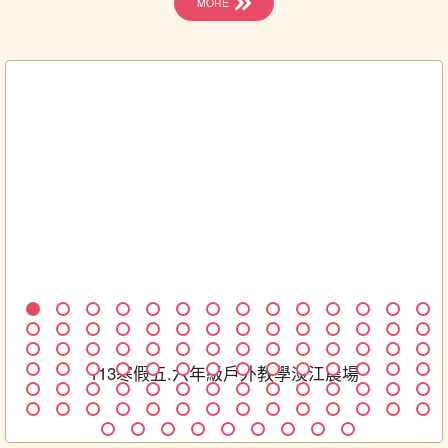
MORE
王昱善 二年級 95
李霈宣 一年級 96
呂耘齊 四年級 94
陳柔樺 三年級 90
林宥曦 六年級 85
黃圳廷 六年級 88
陳畇縈 二年級 95
許紫婕 一年級 96
賴翊昕 六年級 94
趙婕茹 四年級 90
李品叡 一年級 88
沈芯瑜 三年級 95
郭品妡 二年級 96
張竣崴 三年級 93
王亮鈞 四年級 89
陳姵羽 四年級 87
陳煜翔 四年級 95
謝佳呈 三年級 96
陳姵妍 三年級 93
王尹辰 六年級 86
林志修 三年級 96
李柔萱 三年級 93
姚敦理 六年級 86
王 喆 二年級 94
郭品妡 三年級 94
趙首登 三年級 96
江韋伶 三年級 93
廖凡瑩 四年級 85
陳珮妍 四年級 94
陳柏諭 三年級 96
楊喆宇 五年級 93
李柔萱 六年級 94
李柔萱 三年級 96
陳芯語 四年級 92
李佳霓 六年級 94
張睿芙 三年級 96
傅逸東 五年級 92
陳畇妡 二年級 93
劉一鴻 五年級 96
蔡沛邑 三年級 90
李霈宣 二年級 93
李佳霓 五年級 96
陳以庭 六年級 90
端木怡鈞 六年級 96
彭子紜 四年級 93
陳柔妘 四年級 93
李奐志 一年級 95
張巧錞 三年級 92
黃楚喬 一年級 95
李依軒 四年級 92
黃于恩 一年級 94
劉哲睿 四年級 92
許瑞岳 一年級 94
張竣崴 四年級 92
廖葦涵 二年級 94
端木怡棠 三年級 94
顏子修 二年級 90
郭語璇 二年級 90
楊宸逸 三年級 94
113寒假五.六年級戶外教學淡江農場
張睿芙 四年級 90
車咏寧 五年級 94
廖信誠 六年級 90
郭定衡 六年級 94
陳柔妘 三年級 93.5
顏子修 一年級 93