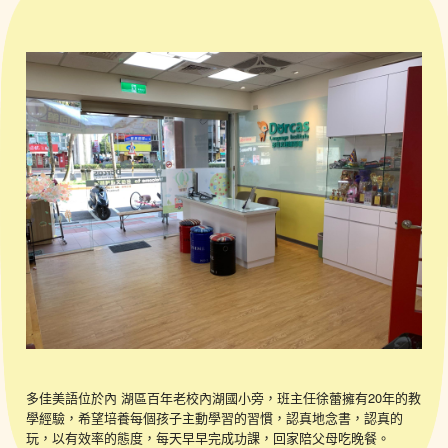
廖信誠 五年級 90
許昭燕 六年級 90
多佳美語位於內 湖區百年老校內湖國小旁，班主任徐蕾擁有20年的教
學經驗，希望培養每個孩子主動學習的習慣，認真地念書，認真的
玩，以有效率的態度，每天早早完成功課，回家陪父母吃晚餐。