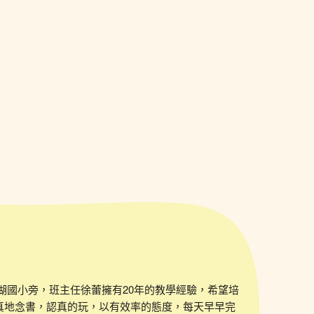
湖國小旁，班主任徐蕾擁有20年的教學經驗，希望培
真地念書，認真的玩，以有效率的態度，每天早早完