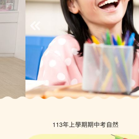
113年上學期期中考自然