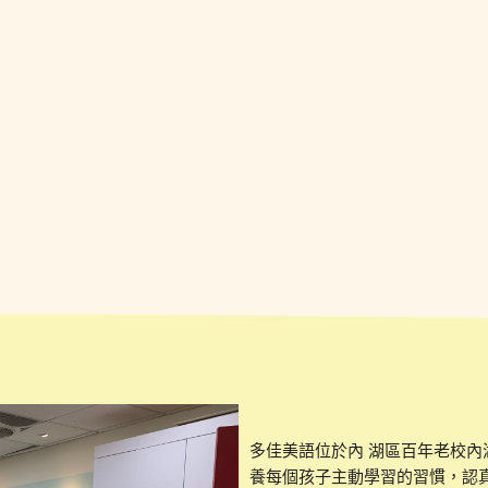
多佳美語位於內 湖區百年老校內
養每個孩子主動學習的習慣，認