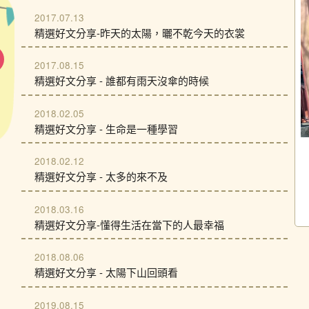
2017.07.13
精選好文分享-昨天的太陽，曬不乾今天的衣裳
2017.08.15
精選好文分享 - 誰都有雨天沒傘的時候
2018.02.05
精選好文分享 - 生命是一種學習
2019/1/22巷日葵有機農場
2018.02.12
精選好文分享 - 太多的來不及
2018.03.16
精選好文分享-懂得生活在當下的人最幸福
2018.08.06
精選好文分享 - 太陽下山回頭看
2019.08.15