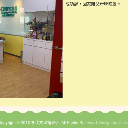
成功課，回家陪父母吃晚餐。
Copyright © 2016 多佳文理補習班. All Rights Reserved.
Design by
choic