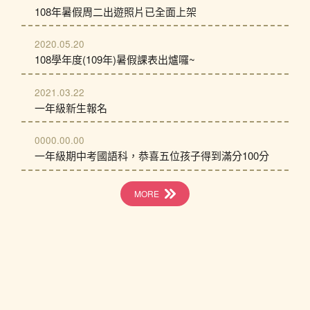
108年暑假周二出遊照片已全面上架
2020.05.20
108學年度(109年)暑假課表出爐囉~
2021.03.22
一年級新生報名
0000.00.00
一年級期中考國語科，恭喜五位孩子得到滿分100分
MORE