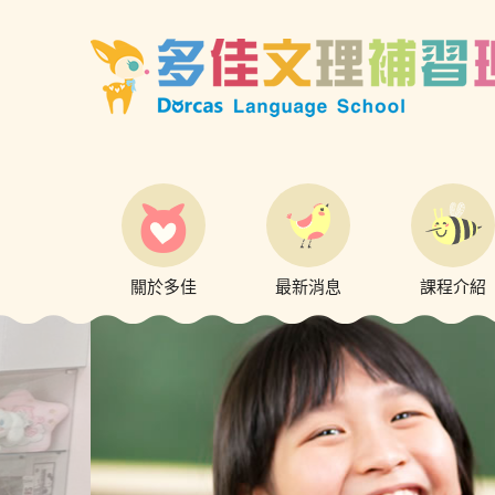
關於多佳
最新消息
課程介紹