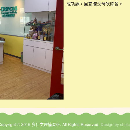
成功課，回家陪父母吃晚餐。
Copyright © 2016 多佳文理補習班. All Rights Reserved.
Design by
choic