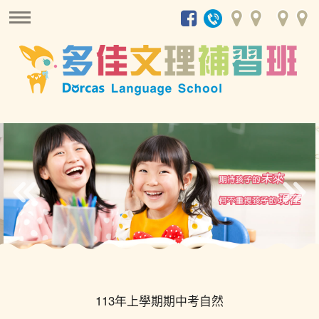
113年上學期期中考自然