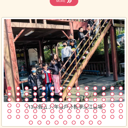
MORE
王昱善 二年級 95
李霈宣 一年級 96
呂耘齊 四年級 94
陳柔樺 三年級 90
林宥曦 六年級 85
黃圳廷 六年級 88
陳畇縈 二年級 95
許紫婕 一年級 96
賴翊昕 六年級 94
趙婕茹 四年級 90
李品叡 一年級 88
沈芯瑜 三年級 95
郭品妡 二年級 96
張竣崴 三年級 93
王亮鈞 四年級 89
陳姵羽 四年級 87
陳煜翔 四年級 95
謝佳呈 三年級 96
陳姵妍 三年級 93
王尹辰 六年級 86
林志修 三年級 96
李柔萱 三年級 93
姚敦理 六年級 86
王 喆 二年級 94
郭品妡 三年級 94
趙首登 三年級 96
江韋伶 三年級 93
廖凡瑩 四年級 85
陳珮妍 四年級 94
陳柏諭 三年級 96
楊喆宇 五年級 93
李柔萱 六年級 94
李柔萱 三年級 96
陳芯語 四年級 92
李佳霓 六年級 94
張睿芙 三年級 96
傅逸東 五年級 92
陳畇妡 二年級 93
劉一鴻 五年級 96
蔡沛邑 三年級 90
李霈宣 二年級 93
李佳霓 五年級 96
陳以庭 六年級 90
端木怡鈞 六年級 96
彭子紜 四年級 93
陳柔妘 四年級 93
李奐志 一年級 95
張巧錞 三年級 92
黃楚喬 一年級 95
李依軒 四年級 92
黃于恩 一年級 94
劉哲睿 四年級 92
許瑞岳 一年級 94
張竣崴 四年級 92
廖葦涵 二年級 94
端木怡棠 三年級 94
顏子修 二年級 90
郭語璇 二年級 90
楊宸逸 三年級 94
113寒假五.六年級戶外教學淡江農場
張睿芙 四年級 90
車咏寧 五年級 94
廖信誠 六年級 90
郭定衡 六年級 94
陳柔妘 三年級 93.5
顏子修 一年級 93