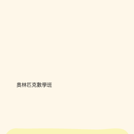
呂耘呈 一年級 93
孫禾穎 一年級 93
林修謙 二年級 93
李韋德 四年級 93
楊竣博 四年級 93
郭定堯 四年級 93
李芸禔 五年級 93
徐偉倫 五年級 93
郭語璇 一年級 92
陳品妤 二年級 92
曾彩詞 二年級 92
陳煜翔 三年級 92
許庭菲 三年級 92
劉桐宇 三年級 92
奧林匹克數學班
朱黃朵朵 五年級 92
劉宸希 一年級 91
簡悅程 二年級 91
吳建樺 六年級 91
陳畇縈 一年級 90
王宥甯 二年級 90
沈芯瑜 二年級 90
鄭帆軒 三年級 90