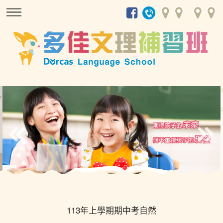
113年上學期期中考自然