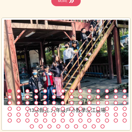
MORE
王昱善 二年級 95
李霈宣 一年級 96
呂耘齊 四年級 94
陳柔樺 三年級 90
林宥曦 六年級 85
黃圳廷 六年級 88
陳畇縈 二年級 95
許紫婕 一年級 96
賴翊昕 六年級 94
趙婕茹 四年級 90
李品叡 一年級 88
沈芯瑜 三年級 95
郭品妡 二年級 96
張竣崴 三年級 93
王亮鈞 四年級 89
陳姵羽 四年級 87
陳煜翔 四年級 95
謝佳呈 三年級 96
陳姵妍 三年級 93
王尹辰 六年級 86
林志修 三年級 96
李柔萱 三年級 93
姚敦理 六年級 86
王 喆 二年級 94
郭品妡 三年級 94
趙首登 三年級 96
江韋伶 三年級 93
廖凡瑩 四年級 85
陳珮妍 四年級 94
陳柏諭 三年級 96
楊喆宇 五年級 93
李柔萱 六年級 94
李柔萱 三年級 96
陳芯語 四年級 92
李佳霓 六年級 94
張睿芙 三年級 96
傅逸東 五年級 92
陳畇妡 二年級 93
劉一鴻 五年級 96
蔡沛邑 三年級 90
李霈宣 二年級 93
李佳霓 五年級 96
陳以庭 六年級 90
端木怡鈞 六年級 96
彭子紜 四年級 93
陳柔妘 四年級 93
李奐志 一年級 95
張巧錞 三年級 92
黃楚喬 一年級 95
李依軒 四年級 92
黃于恩 一年級 94
劉哲睿 四年級 92
許瑞岳 一年級 94
張竣崴 四年級 92
廖葦涵 二年級 94
端木怡棠 三年級 94
顏子修 二年級 90
郭語璇 二年級 90
楊宸逸 三年級 94
113寒假五.六年級戶外教學淡江農場
張睿芙 四年級 90
車咏寧 五年級 94
廖信誠 六年級 90
郭定衡 六年級 94
陳柔妘 三年級 93.5
顏子修 一年級 93