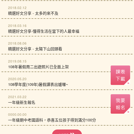
陳宣羽 二年級 94.5
劉一鴻 六年級 98
李睿恩 二年級 98
張歆彤 三年級 96
陳威仁 三年級 95
潘紀璇 三年級 93
李芸禔 三年級 94
張品霓 三年級 93
林恩磊 一年級 91
蘇彥瑋 五年級 88
李美靚 三年級 96
邱于真 五年級 81
于淳全 五年級 93
李潔 三年級 85
2018.02.12
李韋成 二年級 94.5
劉宸希 二年級 97
黃楷傑 二年級 98
彭子紜 三年級 96
簡妙歷 二年級 95
劉彥亨 三年級 93
陳芯語 二年級 94
林威立 五年級 92
王劭允 三年級 90
林宥曦 六年級 88
李宣樂 一年級 96
陳珮彤 二年級 84
張展碩 二年級 80
林欣惠 六年級 93
精選好文分享 - 太多的來不及
林妘晞 三年級 97
王子誠 三年級 98
陳煜翔 三年級 96
廖珮薰 三年級 94
陳芯語 二年級 95
劉恩碩 四年級 92
吳若瑜 二年級 94
黃芸蓁 五年級 92
王品中 一年級 90
廖凡瑩 四年級 88
林威立 五年級 95
李至馗 五年級 84
李至馗 五年級 80
陳珮彤 二年級 90
曾彩詞 三年級 97
李依軒 三年級 98
張博森 三年級 96
劉恩豪 五年級 94
陳宣羽 一年級 94
謝昆霖 四年級 92
趙婕茹 三年級 93
劉安娣 一年級 90
馬樂瑄 五年級 87
林羿嘉 四年級 95
林妤潔 三年級 83
李至馗 五年級 88
李潔 四年級 92
2018.03.16
陳姵羽 三年級 82.5
鄭帆軒 四年級 97
蔡紜歆 三年級 98
郭定堯 四年級 96
吳蕎妤 三年級 93
張品霓 五年級 93
王品中 三年級 92
楊喆宇 三年級 93
劉安娣 一年級 92
林恩霆 一年級 89
姚敦理 六年級 86
易匡昊 二年級 95
黃思宇 五年級 87
精選好文分享-懂得生活在當下的人最幸福
黃芸蓁 五年級 88.5
李韋成 四年級 97
賴皇諺 三年級 98
李韋宏 四年級 96
許妍安 二年級 92
楊晴涵 三年級 93
黃奕杰 五年級 91
陳以庭 四年級 93
伍立歆 四年級 91
吳建樺 二年級 95
張展碩 二年級 81
王尹辰 五年級 87
陳姵羽 四年級 88.5
王韻澄 四年級 97
陳姵妍 三年級 98
楊翌辰 四年級 96
鄭力昂 五年級 92
張宥亘 三年級 93
吳建樺 四年級 91
李品叡 三年級 93
吳建樺 二年級 91
葉貞妤 二年級 95
許茗綺 五年級 81
簡承佑 四年佑 86
2018.08.06
林可薰 三年級 92.5
劉唯娣 三年級 92.5
羅子淇 二年級 96
馮東皓 三年級 98
廖珮薰 四年級 96
賴皇澐 五年級 92
高思甯 三年級 91
黃柔欣 三年級 90
廖凡瑩 四年級 88
林恩霆 一年級 95
邱于真 五年級 81
精選好文分享 - 太陽下山回頭看
呂耘齊 二年級 96
謝沛瑩 五年級 98
周紹軒 四年級 96
黃奕杰 六年級 92
林羿嘉 六年級 92
李品叡 三年級 91
蔡沛妍 四年級 92
黃奕杰 三年級 90
許晴瑀 二年級 88
廖信誠 一年級 95
姚敦理 五年級 80
端木怡鈞 四年級 92
林昕祐 二年級 91.5
劉養生 六年級 87.5
劉妍均 二年級 96
鄭力昂 五年級 98
劉秉宸 四年級 96
周妍頤 三年級 92
陳威仁 三年級 90
陳俐庭 四年級 90
黃瑀晨 六年級 94
2019.08.15
謝秉勳 三年級 87.5
許紫婕 二年級 96
陳以庭 六年級 98
車咏寧 五年級 96
吳芯彤 一年級 91
高思甯 三年級 92
吳冠霆 二年級 92
陳曜庭 一年級 90
李至馗 六年級 94
108年暑假周二出遊照片已全面上架
陳又安 三年級 91.5
鄭力誠 三年級 87.5
李睿恩 三年級 96
呂丞皓 一年級 97
鄭力昂 五年級 96
劉哲睿 二年級 91
蘇柏宇 二年級 92
李品叡 一年級 90
黃柔欣 三年級 94
鄭力誠 五年級 91.5
游楷岑 三年級 96
李依軒 三年級 95
蘇于愷 二年級 91
吳若瑜 二年級 92
王尹辰 六年級 89
黃奕杰 三年級 94
李潔 四年級 87.5
王喆 一年級 97
2020.05.20
元揆然 三年級 96
游楷岑 二年級 97
李韋德 三年級 95
陳以庭 六年級 91
李芸禔 三年級 91
呂亦晴 二年級 90
黃瑀晨 六年級 89
李品叡 一年級 85
林恩磊 一年級 94
108學年度(109年)暑假課表出爐囉~
陳又安 四年級 90.5
王子誠 四年級 96
陳宥蓁 二年級 97
劉哲睿 三年級 95
郭定衡 四年級 90
周妍頤 三年級 90
廖凡瑩 四年級 89
林可薰 一年級 94
李韋德 四年級 96
陳品安 二年級 97
許庭菲 三年級 95
金泰潣 二年級 90
陳以庭 四年級 90
林恩霆 一年級 89
李潔 四年級 93
2021.03.22
李依橙 四年級 96
李韋成 三年級 97
陳柔樺 四年級 95
許庭菲 二年級 90
陳又安 三年級 90
李美靚 三年級 88
劉宸銘 二年級 93
一年級新生報名
劉桐宇 四年級 96
楊晴涵 五年級 97
洪可芸 四年級 95
蔡沛邑 二年級 90
鄧永毅 二年級 90
林恩磊 一年級 88
許茗綺 六年級 92
馮東皓 四年級 96
邱昕宸 六年級 97
陳柔妘 三年級 94
謝昆霖 五年級 90
陳姵羽 四年級 87
張品霓 三年級 92
鍾晴 二年級 90
0000.00.00
楊竣博 四年級 96
劉恩豪 六年級 97
王子誠 三年級 94
黃柔欣 六年級 90
楊喆宇 三年級 90
劉宸銘 二年級 87
王劭允 三年級 91
一年級期中考國語科，恭喜五位孩子得到滿分100分
田雨禾 二年級 95
賴翊昕 六年級 97
陳俞潔 三年級 94
許秉菕 六年級 90
廖信誠 三年級 90
張宥亘 一年級 87
童品珩 一年級 90
蘇宸浩 二年級 95
陳首潤 一年級 96
林奕涵 四年級 94
吳冠霆 三年級 90
黃圳廷 六年級 85
黃芸蓁 五年級 89